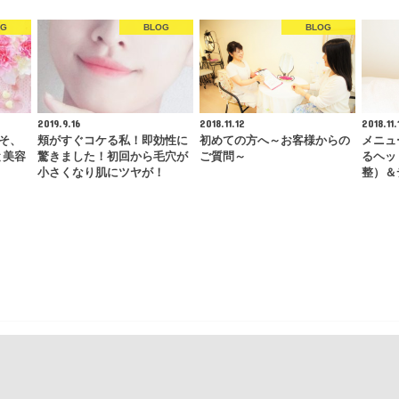
OG
BLOG
BLOG
2019.9.16
2018.11.12
2018.11.
こそ、
頬がすぐコケる私！即効性に
初めての方へ～お客様からの
メニュ
と美容
驚きました！初回から毛穴が
ご質問～
るヘッ
小さくなり肌にツヤが！
整）＆