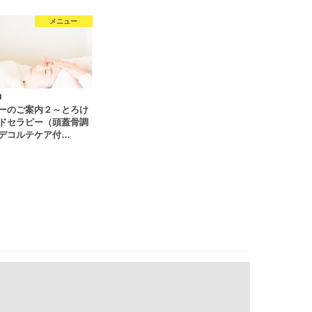
メニュー
1
ーのご案内２～とろけ
ドセラピー（頭蓋骨調
デコルテケア付…