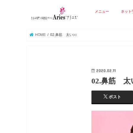
メニュー
ネット
アリエスの基本技術
Ａ ☆若見えりんかく矯
B ☆たるみ肌再生エイ
C ☆背中から整える若
D ☆たるみ毛穴潤い美
E ☆オプション 立体
☆
HOME
02.鼻筋 太い㈫
2020.02.11
02.鼻筋 
ポスト