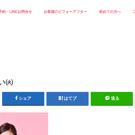
予約・LINEお問合せ
お客様のビフォーアフター
初めての方へ
正ケア☆
ジングケア☆
見え＆小顔ケア
白ケア☆
小顔エステ☆
施術の流れ
スタッフ紹介
プロフィール
太い㈫
シェア
はてブ
送る