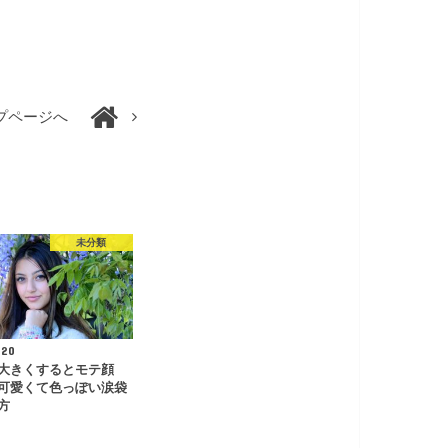
プページへ
未分類
.20
大きくするとモテ顔
可愛くて色っぽい涙袋
方