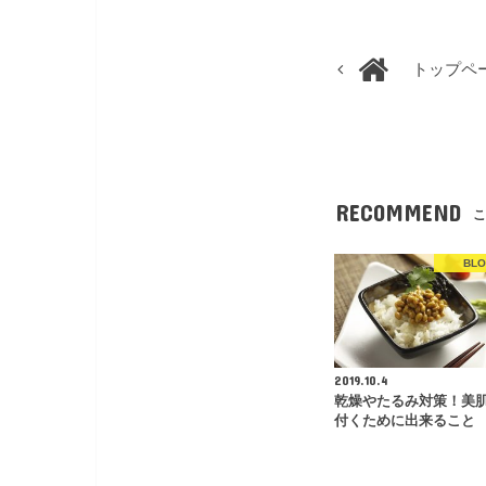
トップペ
RECOMMEND
こ
BL
2019.10.4
乾燥やたるみ対策！美
付くために出来ること