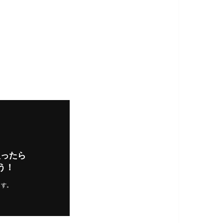
入ったら
う！
ます。