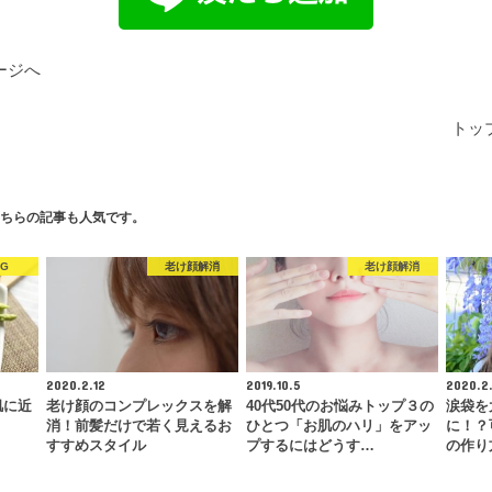
ージへ
トッ
ちらの記事も人気です。
OG
老け顔解消
老け顔解消
2020.2.12
2019.10.5
2020.2
肌に近
老け顔のコンプレックスを解
40代50代のお悩みトップ３の
涙袋を
消！前髪だけで若く見えるお
ひとつ「お肌のハリ」をアッ
に！？
すすめスタイル
プするにはどうす…
の作り