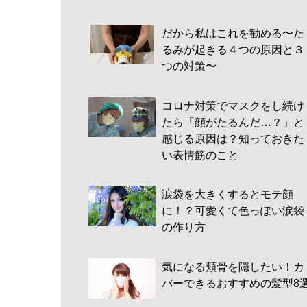
だから私はこれを勧める〜た
るみが起きる４つの原因と３
つの対策〜
コロナ対策でマスクをし続け
たら「顔がたるんだ…？」と
感じる原因は？知っておきた
い表情筋のこと
涙袋を大きくするとモテ顔
に！？可愛くて色っぽい涙袋
の作り方
気になる頬骨を隠したい！カ
バーできるおすすめの髪型8