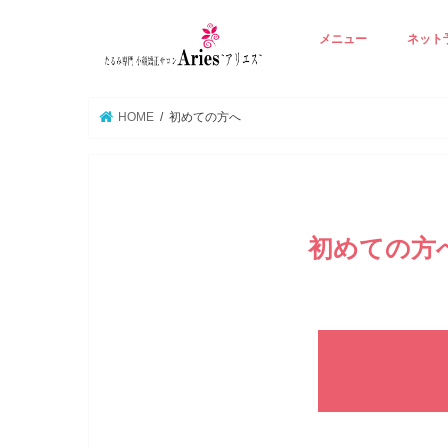
メニュー
ネット
アリエスの基本技術
Ａ ☆若見えりんかく矯
B ☆たるみ肌再生エイ
C ☆背中から整える若
D ☆たるみ毛穴潤い美
E ☆オプション 立体
☆
HOME
初めての方へ
初めての方