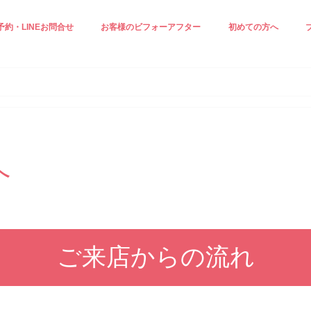
予約・LINEお問合せ
お客様のビフォーアフター
初めての方へ
正ケア☆
ジングケア☆
見え＆小顔ケア
白ケア☆
小顔エステ☆
施術の流れ
スタッフ紹介
プロフィール
へ
ご来店からの流れ