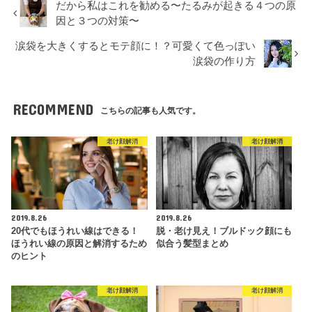
だから私はこれを勧める〜たるみが起きる４つの原
因と３つの対策〜
涙袋を大きくするとモテ顔に！？可愛くて色っぽい
涙袋の作り方
RECOMMEND
こちらの記事も人気です。
老け顔解消
老け顔解消
2019.8.26
2019.8.26
20代でもほうれい線はできる！
脱・老け見え！ブルドック顔にも
ほうれい線の原因と解消するため
似合う髪型まとめ
のヒント
老け顔解消
老け顔解消