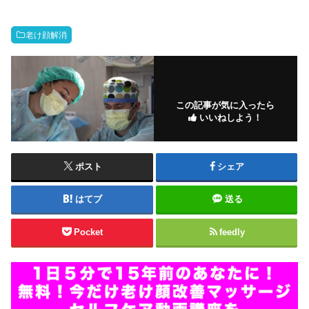
老け顔解消
この記事が気に入ったら
いいねしよう！
ポスト
シェア
はてブ
送る
Pocket
feedly