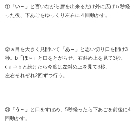
①
「い～」
と言いながら唇を出来るだけ外に広げ５秒経
った後、下あごをゆっくり左右に４回動かす。
②ａ目を大きく見開いて
「あ～」
と思い切り口を開け3
秒。b
「ほ～」
と口をとがらせ、右斜め上を見て3秒。
cａ⇒ｂと続けたら今度は左斜め上を見て3秒。
左右それぞれ2回ずつ行う。
③
「う～」
と口をすぼめ、5秒経ったら下あごを前後に4
回動かす。