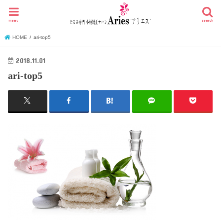
menu
search
HOME
ari-top5
2018.11.01
ari-top5