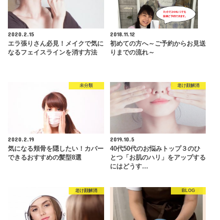
2020.2.15
2018.11.12
エラ張りさん必見！メイクで気に
初めての方へ～ご予約からお見送
なるフェイスラインを消す方法
りまでの流れ～
未分類
老け顔解消
2020.2.19
2019.10.5
気になる頬骨を隠したい！カバー
40代50代のお悩みトップ３のひ
できるおすすめの髪型8選
とつ「お肌のハリ」をアップする
にはどうす…
老け顔解消
BLOG