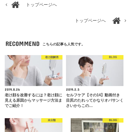
トップページへ
トップページへ
RECOMMEND
こちらの記事も人気です。
老け顔解消
BLOG
2019.8.26
2019.2.5
老け顔を改善するには？老け顔に
セルフケア【その14】動画付き
見える原因からマッサージ方法ま
目尻のたれってかなりオバサンく
でご紹介！
さいからこの…
未分類
BLOG