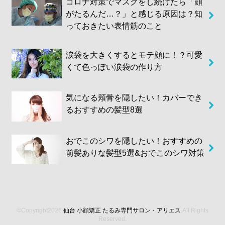
コロナ対策でマスクをし続けたら「顔
がたるんだ…？」と感じる原因は？知
っておきたい表情筋のこと
涙袋を大きくするとモテ顔に！？可愛
くて色っぽい涙袋の作り方
気になる頬骨を隠したい！カバーでき
るおすすめの髪型8選
おでこのシワを隠したい！おすすめの
前髪ありな髪型5選&おでこのシワ対策
©Copyright2026
仙台 小顔矯正 たるみ専門サロン・アリエス
.All Rights
Reserved.