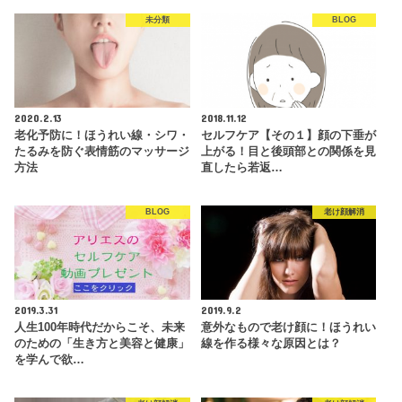
未分類
BLOG
2020.2.13
2018.11.12
老化予防に！ほうれい線・シワ・
セルフケア【その１】顔の下垂が
たるみを防ぐ表情筋のマッサージ
上がる！目と後頭部との関係を見
方法
直したら若返…
BLOG
老け顔解消
2019.3.31
2019.9.2
人生100年時代だからこそ、未来
意外なもので老け顔に！ほうれい
のための「生き方と美容と健康」
線を作る様々な原因とは？
を学んで欲…