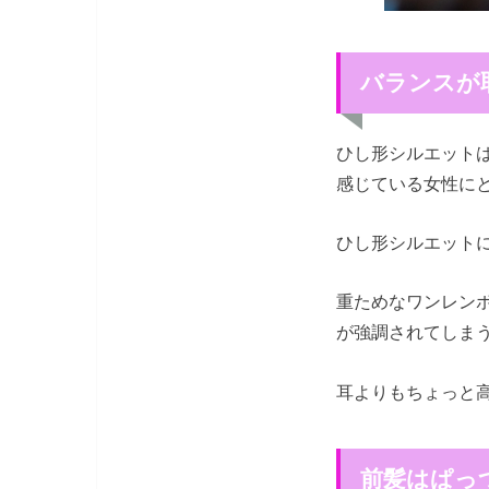
バランスが
ひし形シルエット
感じている女性に
ひし形シルエット
重ためなワンレン
が強調されてしま
耳よりもちょっと
前髪はぱっ