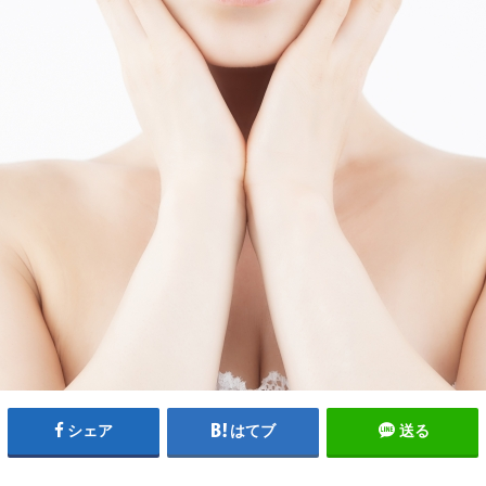
シェア
はてブ
送る