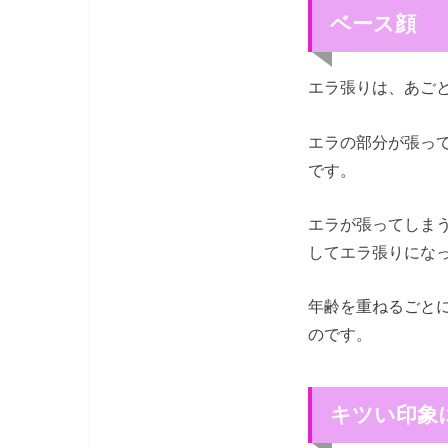
ベース顔
エラ張りは、あご
エラの部分が張っ
です。
エラが張ってしま
してエラ張りにな
年齢を重ねるごと
のです。
キツい印象