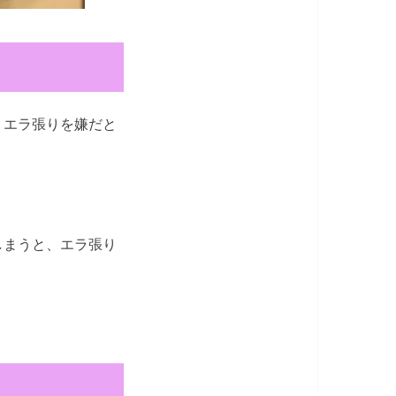
。エラ張りを嫌だと
しまうと、エラ張り