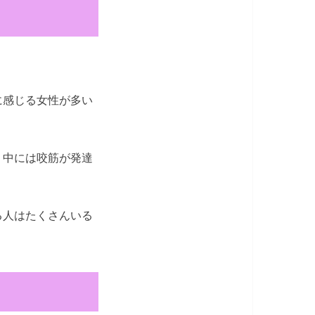
に感じる女性が多い
、中には咬筋が発達
る人はたくさんいる