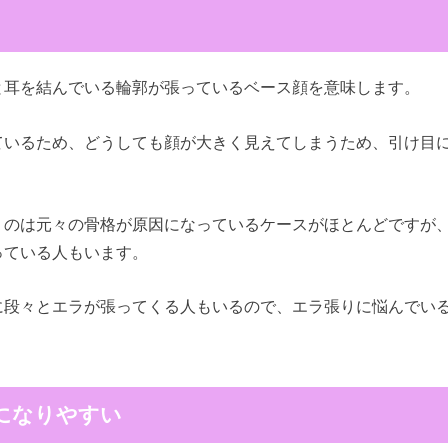
と耳を結んでいる輪郭が張っているベース顔を意味します。
ているため、どうしても顔が大きく見えてしまうため、引け目
うのは元々の骨格が原因になっているケースがほとんどですが
っている人もいます。
に段々とエラが張ってくる人もいるので、エラ張りに悩んでい
になりやすい