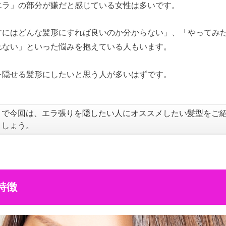
エラ」の部分が嫌だと感じている女性は多いです。
すにはどんな髪形にすれば良いのか分からない」、「やってみ
れない」といった悩みを抱えている人もいます。
を隠せる髪形にしたいと思う人が多いはずです。
こで今回は、エラ張りを隠したい人にオススメしたい髪型をご
ましょう。
特徴