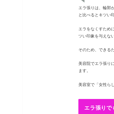
エラ張りは、輪郭
と比べるとキツい
エラをなくすため
ツい印象を与えな
そのため、できる
美容院でエラ張り
ます。
美容室で「女性ら
エラ張りで