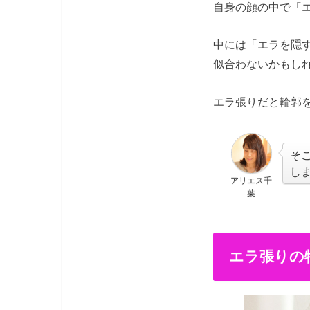
自身の顔の中で「
中には「エラを隠
似合わないかもし
エラ張りだと輪郭
そ
し
アリエス千
葉
エラ張りの