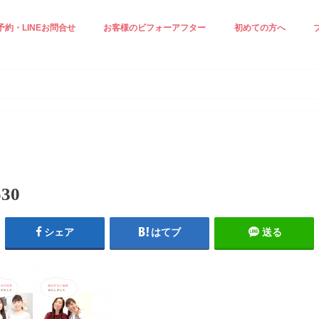
予約・LINEお問合せ
お客様のビフォーアフター
初めての方へ
正ケア☆
ジングケア☆
見え＆小顔ケア
白ケア☆
小顔エステ☆
施術の流れ
スタッフ紹介
プロフィール
530
シェア
はてブ
送る