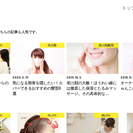
トッ
ちらの記事も人気です。
OG
未分類
老け顔解消
2020.2.19
2019.10.5
2018.11.
からの
気になる頬骨を隠したい！カ
老け顔の大敵！ほうれい線に
オーナ
バーできるおすすめの髪型8
は徹底した保湿とたるみマッ
ゅんこ
選
サージ。その具体的な…
OG
BLOG
BLOG