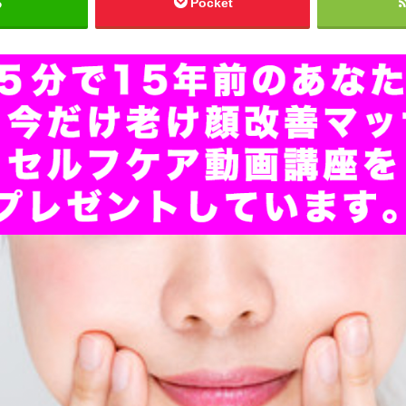
る
Pocket