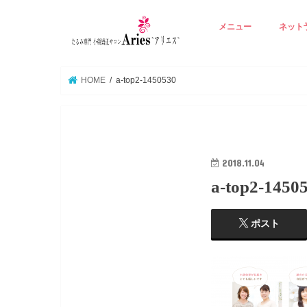
メニュー
ネット
アリエスの基本技術
Ａ ☆若見えりんかく矯
B ☆たるみ肌再生エイ
C ☆背中から整える若
D ☆たるみ毛穴潤い美
E ☆オプション 立体
☆
HOME
a-top2-1450530
2018.11.04
a-top2-1450
ポスト