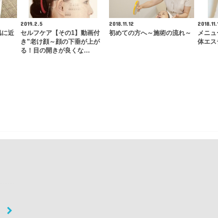
2019.2.5
2018.11.12
2018.11.
肌に近
セルフケア【その1】動画付
初めての方へ～施術の流れ～
メニュ
き”老け顔～顔の下垂が上が
体エス
る！目の開きが良くな…