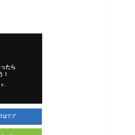
入ったら
う！
ます。
はてブ