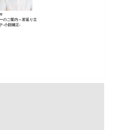
12
ーのご案内～若返り立
テ-小顔矯正-