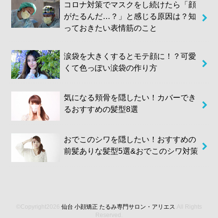
コロナ対策でマスクをし続けたら「顔
がたるんだ…？」と感じる原因は？知
っておきたい表情筋のこと
涙袋を大きくするとモテ顔に！？可愛
くて色っぽい涙袋の作り方
気になる頬骨を隠したい！カバーでき
るおすすめの髪型8選
おでこのシワを隠したい！おすすめの
前髪ありな髪型5選&おでこのシワ対策
©Copyright2026
仙台 小顔矯正 たるみ専門サロン・アリエス
.All Rights
Reserved.