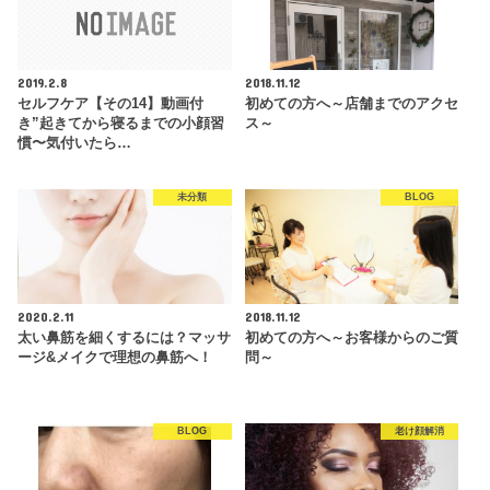
2019.2.8
2018.11.12
セルフケア【その14】動画付
初めての方へ～店舗までのアクセ
き”起きてから寝るまでの小顔習
ス～
慣〜気付いたら…
未分類
BLOG
2020.2.11
2018.11.12
太い鼻筋を細くするには？マッサ
初めての方へ～お客様からのご質
ージ&メイクで理想の鼻筋へ！
問～
BLOG
老け顔解消