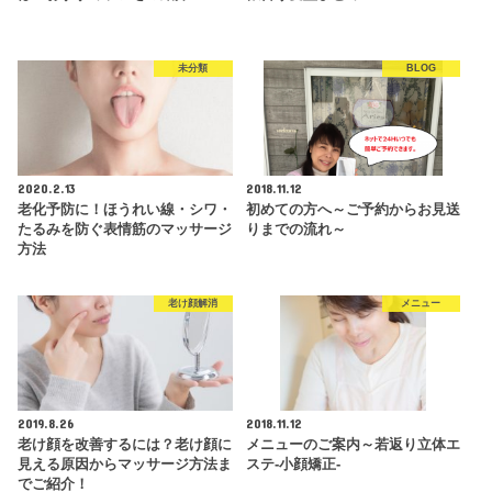
未分類
BLOG
2020.2.13
2018.11.12
老化予防に！ほうれい線・シワ・
初めての方へ～ご予約からお見送
たるみを防ぐ表情筋のマッサージ
りまでの流れ～
方法
老け顔解消
メニュー
2019.8.26
2018.11.12
老け顔を改善するには？老け顔に
メニューのご案内～若返り立体エ
見える原因からマッサージ方法ま
ステ-小顔矯正-
でご紹介！