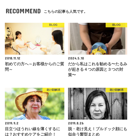
RECOMMEND
こちらの記事も人気です。
BLOG
BLOG
2018.11.12
2024.5.10
初めての方へ～お客様からのご質
だから私はこれを勧める〜たるみ
問～
が起きる４つの原因と３つの対
策〜
老け顔解消
老け顔解消
2019.9.2
2019.8.26
目立つほうれい線を薄くするに
脱・老け見え！ブルドック顔にも
は？おすすめケアをご紹介！
似合う髪型まとめ