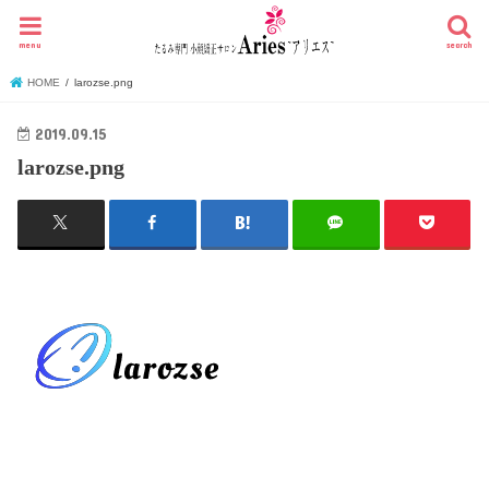
menu
search
HOME
larozse.png
2019.09.15
larozse.png