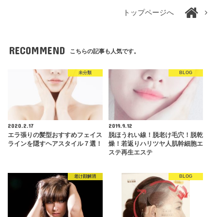
トップページへ
RECOMMEND
こちらの記事も人気です。
未分類
BLOG
2020.2.17
2019.9.12
エラ張りの髪型おすすめフェイス
脱ほうれい線！脱老け毛穴！脱乾
ラインを隠すヘアスタイル７選！
燥！若返りハリツヤ人肌幹細胞エ
ステ再生エステ
老け顔解消
BLOG