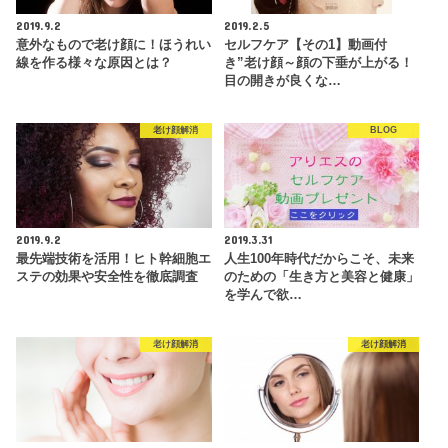
2019.9.2
2019.2.5
意外なもので老け顔に！ほうれい
セルフケア【その1】動画付
線を作る様々な原因とは？
き”老け顔～顔の下垂が上がる！
目の開きが良くな…
老け顔解消
BLOG
2019.9.2
2019.3.31
最先端技術を活用！ヒト幹細胞エ
人生100年時代だからこそ、未来
ステの効果や安全性を徹底調査
のための「生き方と美容と健康」
を学んで欲…
老け顔解消
老け顔解消