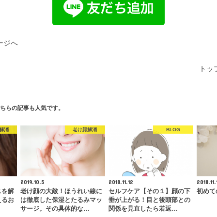
ージへ
トッ
ちらの記事も人気です。
解消
老け顔解消
BLOG
2019.10.5
2018.11.12
2018.11.
スを解
老け顔の大敵！ほうれい線に
セルフケア【その１】顔の下
初めて
えるお
は徹底した保湿とたるみマッ
垂が上がる！目と後頭部との
サージ。その具体的な…
関係を見直したら若返…