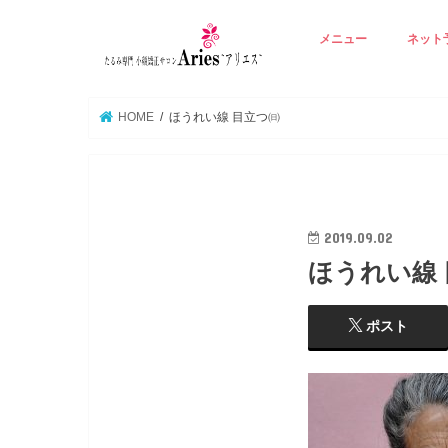
メニュー
ネット
アリエスの基本技術
Ａ ☆若見えりんかく矯
B ☆たるみ肌再生エイ
C ☆背中から整える若
D ☆たるみ毛穴潤い美
E ☆オプション 立体
☆
HOME
ほうれい線 目立つ㈰
2019.09.02
ほうれい線
ポスト