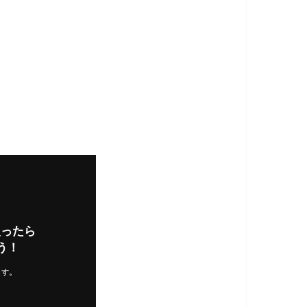
入ったら
う！
ます。