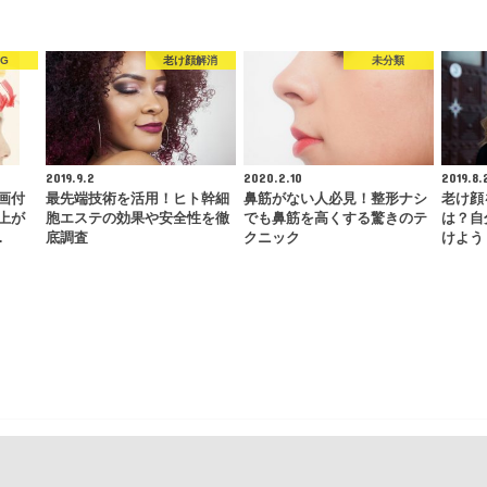
OG
老け顔解消
未分類
2019.9.2
2020.2.10
2019.8.
画付
最先端技術を活用！ヒト幹細
鼻筋がない人必見！整形ナシ
老け顔
上が
胞エステの効果や安全性を徹
でも鼻筋を高くする驚きのテ
は？自
…
底調査
クニック
けよう