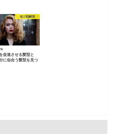
老け顔解消
26
を促進させる髪型と
分に似合う髪型を見つ