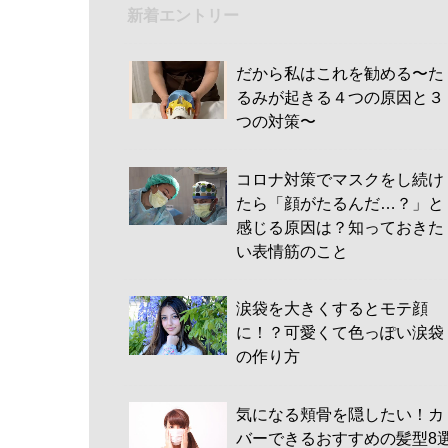
新着エントリー
だから私はこれを勧める〜た
るみが起きる４つの原因と３
つの対策〜
コロナ対策でマスクをし続け
たら「顔がたるんだ…？」と
感じる原因は？知っておきた
い表情筋のこと
涙袋を大きくするとモテ顔
に！？可愛くて色っぽい涙袋
の作り方
気になる頬骨を隠したい！カ
バーできるおすすめの髪型8