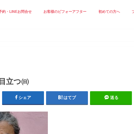
予約・LINEお問合せ
お客様のビフォーアフター
初めての方へ
正ケア☆
ジングケア☆
見え＆小顔ケア
白ケア☆
小顔エステ☆
施術の流れ
スタッフ紹介
プロフィール
 目立つ㈰
シェア
はてブ
送る