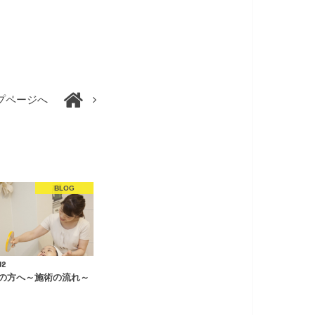
プページへ
BLOG
12
の方へ～施術の流れ～