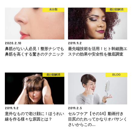
未分類
老け顔解消
2020.2.10
2019.9.2
鼻筋がない人必見！整形ナシでも
最先端技術を活用！ヒト幹細胞エ
鼻筋を高くする驚きのテクニック
ステの効果や安全性を徹底調査
老け顔解消
BLOG
2019.9.2
2019.2.5
意外なもので老け顔に！ほうれい
セルフケア【その14】動画付き
線を作る様々な原因とは？
目尻のたれってかなりオバサンく
さいからこの…