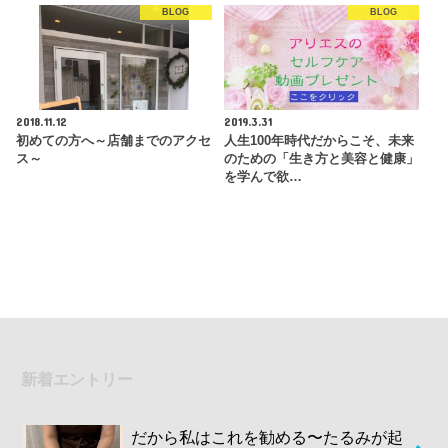
BLOG
BLOG
2018.11.12
2019.3.31
初めての方へ～店舗までのアクセ
人生100年時代だからこそ、未来
ス～
のための「生き方と美容と健康」
を学んで欲…
新着エントリー
だから私はこれを勧める〜たるみが起