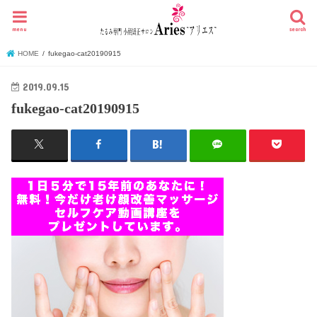
menu
search
HOME
fukegao-cat20190915
2019.09.15
fukegao-cat20190915