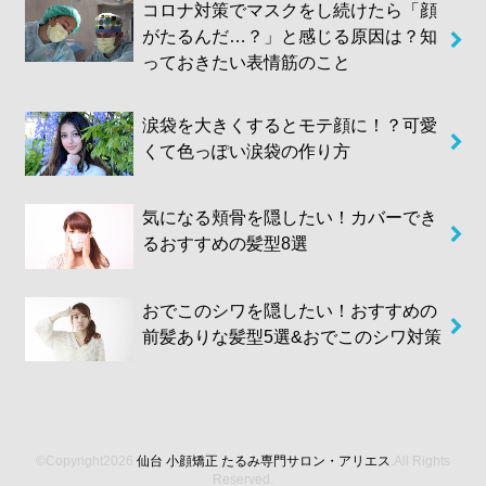
コロナ対策でマスクをし続けたら「顔
がたるんだ…？」と感じる原因は？知
っておきたい表情筋のこと
涙袋を大きくするとモテ顔に！？可愛
くて色っぽい涙袋の作り方
気になる頬骨を隠したい！カバーでき
るおすすめの髪型8選
おでこのシワを隠したい！おすすめの
前髪ありな髪型5選&おでこのシワ対策
©Copyright2026
仙台 小顔矯正 たるみ専門サロン・アリエス
.All Rights
Reserved.