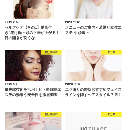
2019.2.5
2018.11.12
セルフケア【その1】動画付
メニューのご案内～若返り立体エ
き”老け顔～顔の下垂が上がる！
ステ-小顔矯正-
目の開きが良くな…
老け顔解消
未分類
2019.9.2
2020.2.17
最先端技術を活用！ヒト幹細胞エ
エラ張りの髪型おすすめフェイス
ステの効果や安全性を徹底調査
ラインを隠すヘアスタイル７選！
老け顔解消
未分類