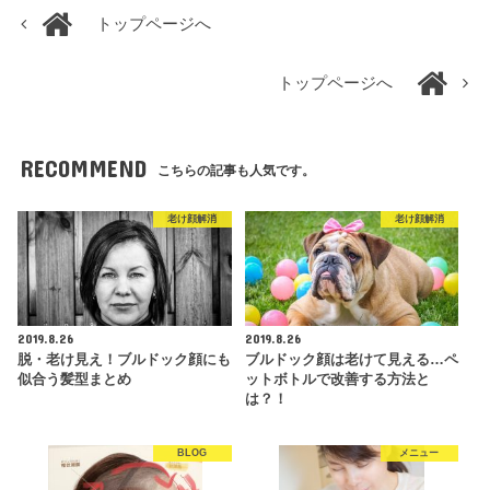
トップページへ
トップページへ
RECOMMEND
こちらの記事も人気です。
老け顔解消
老け顔解消
2019.8.26
2019.8.26
脱・老け見え！ブルドック顔にも
ブルドック顔は老けて見える…ペ
似合う髪型まとめ
ットボトルで改善する方法と
は？！
BLOG
メニュー