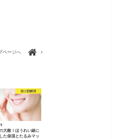
プページへ
老け顔解消
.5
の大敵！ほうれい線に
した保湿とたるみマッ