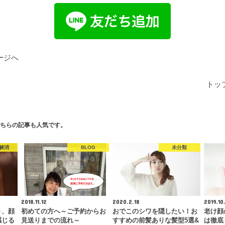
ージへ
トッ
ちらの記事も人気です。
解消
BLOG
未分類
2018.11.12
2020.2.18
2019.10
～、顔
初めての方へ～ご予約からお
おでこのシワを隠したい！お
老け顔
感じる
見送りまでの流れ～
すすめの前髪ありな髪型5選&
は徹底