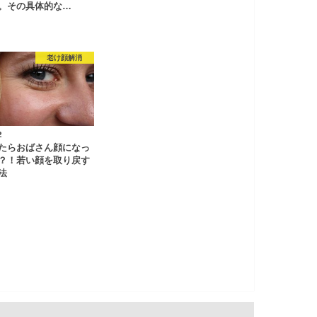
。その具体的な…
老け顔解消
2
たらおばさん顔になっ
？！若い顔を取り戻す
法