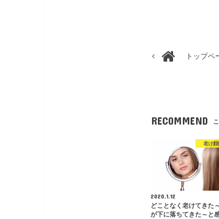
トップペ
RECOMMEND
こ
老け顔
2020.1.12
どことなく老けてきた
が下に落ちてきた～と