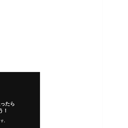
入ったら
う！
ます。