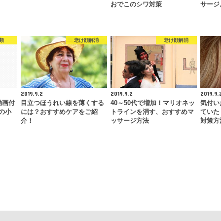
おでこのシワ対策
サージ
類
老け顔解消
老け顔解消
2019.9.2
2019.9.2
2019.9.
動画付
目立つほうれい線を薄くする
40～50代で増加！マリオネッ
気付い
の小
には？おすすめケアをご紹
トラインを消す、おすすめマ
ていた
介！
ッサージ方法
対策方