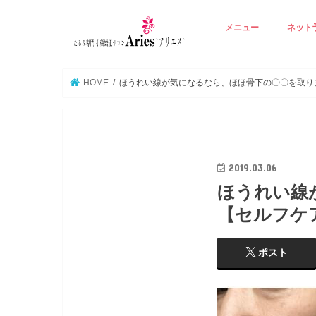
メニュー
ネット
アリエスの基本技術
Ａ ☆若見えりんかく矯
B ☆たるみ肌再生エイ
C ☆背中から整える若
D ☆たるみ毛穴潤い美
E ☆オプション 立体
☆
HOME
ほうれい線が気になるなら、ほほ骨下の〇〇を取り
2019.03.06
ほうれい線
【セルフケ
ポスト