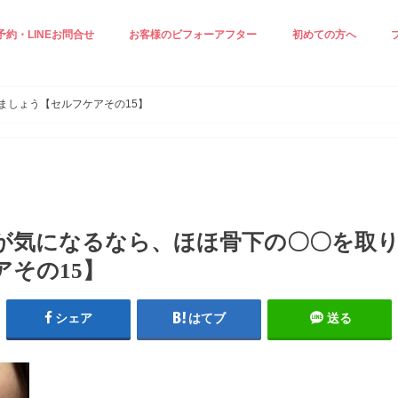
予約・LINEお問合せ
お客様のビフォーアフター
初めての方へ
正ケア☆
ジングケア☆
見え＆小顔ケア
白ケア☆
小顔エステ☆
施術の流れ
スタッフ紹介
プロフィール
ましょう【セルフケアその15】
が気になるなら、ほほ骨下の〇〇を取
アその15】
シェア
はてブ
送る