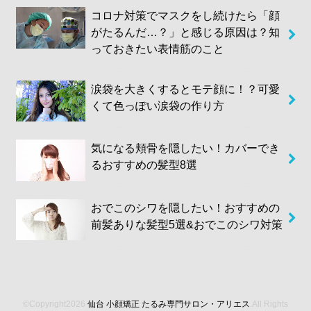
コロナ対策でマスクをし続けたら「顔
がたるんだ…？」と感じる原因は？知
っておきたい表情筋のこと
涙袋を大きくするとモテ顔に！？可愛
くて色っぽい涙袋の作り方
気になる頬骨を隠したい！カバーでき
るおすすめの髪型8選
おでこのシワを隠したい！おすすめの
前髪ありな髪型5選&おでこのシワ対策
©Copyright2026
仙台 小顔矯正 たるみ専門サロン・アリエス
.All Rights