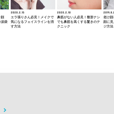
2020.2.15
2020.2.10
2019.8.
テ顔
エラ張りさん必見！メイクで
鼻筋がない人必見！整形ナシ
老け顔
い涙袋
気になるフェイスラインを消
でも鼻筋を高くする驚きのテ
顔に見
す方法
クニック
ジ方法