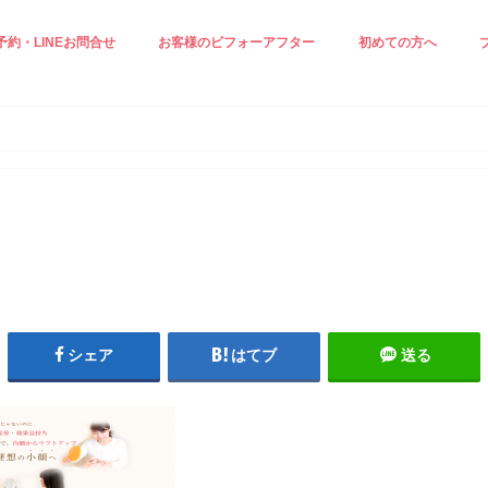
予約・LINEお問合せ
お客様のビフォーアフター
初めての方へ
正ケア☆
ジングケア☆
見え＆小顔ケア
白ケア☆
小顔エステ☆
施術の流れ
スタッフ紹介
プロフィール
シェア
はてブ
送る