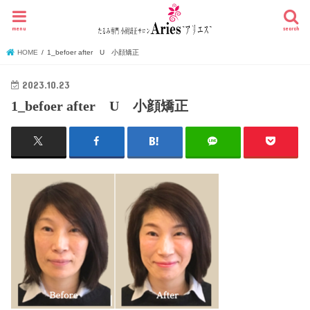
menu
search
HOME
1_befoer after U 小顔矯正
2023.10.23
1_befoer after U 小顔矯正