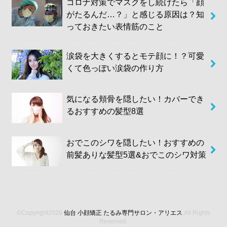
コロナ対策でマスクをし続けたら「顔
がたるんだ…？」と感じる原因は？知
っておきたい表情筋のこと
涙袋を大きくするとモテ顔に！？可愛
くて色っぽい涙袋の作り方
気になる頬骨を隠したい！カバーでき
るおすすめの髪型8選
おでこのシワを隠したい！おすすめの
前髪ありな髪型5選&おでこのシワ対策
©Copyright2026
仙台 小顔矯正 たるみ専門サロン・アリエス
.All Rights
Reserved.