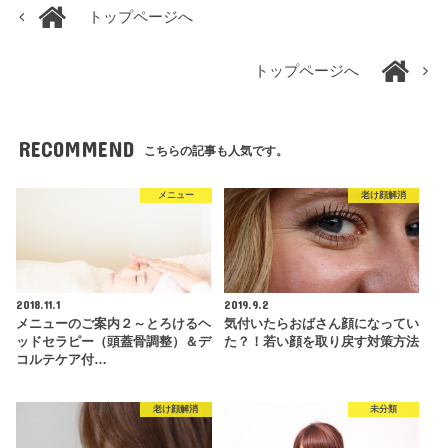
トップページへ
トップページへ
RECOMMEND
こちらの記事も人気です。
メニュー
老け顔解消
2018.11.1
2019.9.2
メニューのご案内２～とろけるヘ
気付いたらおばさん顔になってい
ッドセラピー（頭蓋骨調整）＆デ
た？！若い顔を取り戻す対策方法
コルテケア付…
老け顔解消
未分類