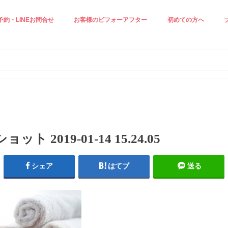
予約・LINEお問合せ
お客様のビフォーアフター
初めての方へ
正ケア☆
ジングケア☆
見え＆小顔ケア
白ケア☆
小顔エステ☆
施術の流れ
スタッフ紹介
プロフィール
ト 2019-01-14 15.24.05
シェア
はてブ
送る