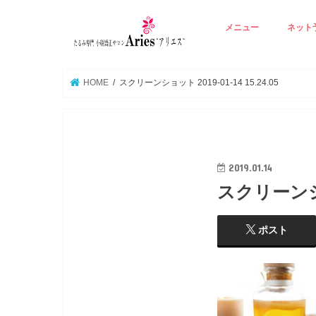
メニュー
ネット
アリエスの基本技術
Ａ ☆若見えりんかく矯
B ☆たるみ肌再生エイ
C ☆背中から整える若
D ☆たるみ毛穴潤い美
E ☆オプション 立体
☆
HOME
スクリーンショット 2019-01-14 15.24.05
2019.01.14
スクリーンショッ
ポスト