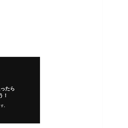
入ったら
う！
ます。