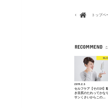
トップペ
RECOMMEND
こ
BL
2019.2.5
セルフケア【その14】
き目尻のたれってかな
サンくさいからこの…