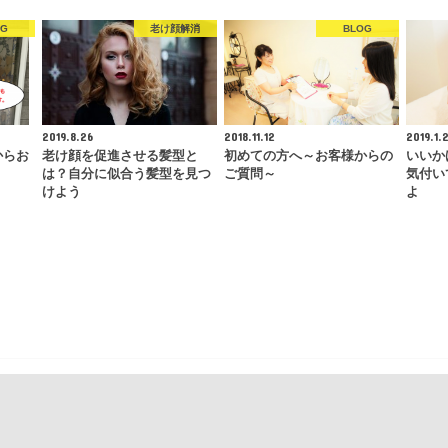
OG
老け顔解消
BLOG
2019.8.26
2018.11.12
2019.1.2
からお
老け顔を促進させる髪型と
初めての方へ～お客様からの
いいか
は？自分に似合う髪型を見つ
ご質問～
気付い
けよう
よ