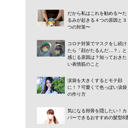
だから私はこれを勧める〜た
るみが起きる４つの原因と３
つの対策〜
コロナ対策でマスクをし続け
たら「顔がたるんだ…？」と
感じる原因は？知っておきた
い表情筋のこと
涙袋を大きくするとモテ顔
に！？可愛くて色っぽい涙袋
の作り方
気になる頬骨を隠したい！カ
バーできるおすすめの髪型8