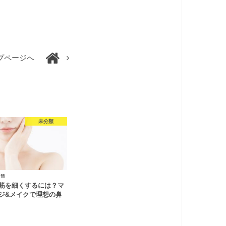
プページへ
未分類
11
筋を細くするには？マ
ジ&メイクで理想の鼻