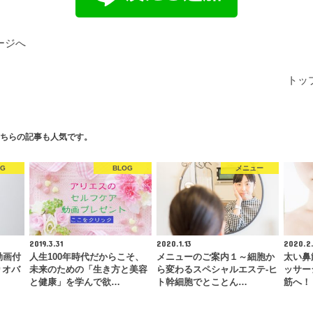
ージへ
トッ
ちらの記事も人気です。
OG
BLOG
メニュー
2019.3.31
2020.1.13
2020.2.
動画付
人生100年時代だからこそ、
メニューのご案内１～細胞か
太い鼻
りオバ
未来のための「生き方と美容
ら変わるスペシャルエステ‐ヒ
ッサー
と健康」を学んで欲…
ト幹細胞でとことん…
筋へ！