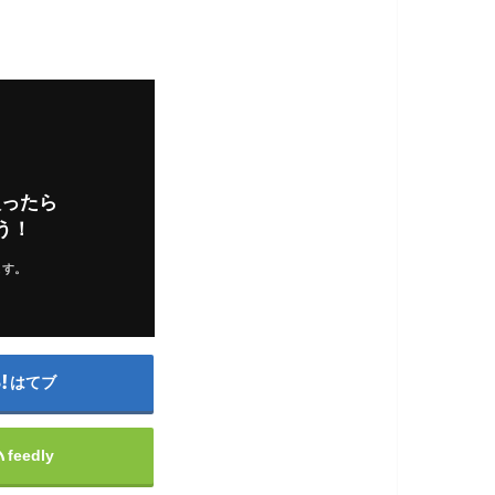
入ったら
う！
ます。
はてブ
feedly