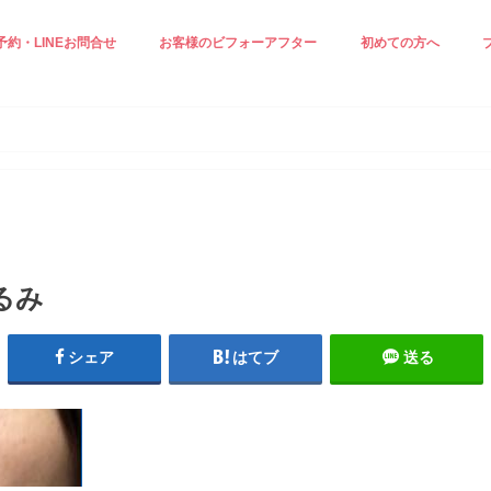
予約・LINEお問合せ
お客様のビフォーアフター
初めての方へ
正ケア☆
ジングケア☆
見え＆小顔ケア
白ケア☆
小顔エステ☆
施術の流れ
スタッフ紹介
プロフィール
るみ
シェア
はてブ
送る