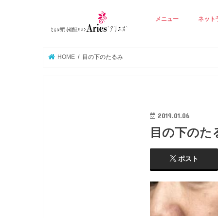
メニュー
ネット
アリエスの基本技術
Ａ ☆若見えりんかく矯
B ☆たるみ肌再生エイ
C ☆背中から整える若
D ☆たるみ毛穴潤い美
E ☆オプション 立体
☆
HOME
目の下のたるみ
2019.01.06
目の下のた
ポスト