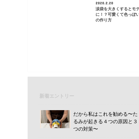
2020.2.20
涙袋を大きくするとモ
に！？可愛くて色っぽ
の作り方
新着エントリー
だから私はこれを勧める〜た
るみが起きる４つの原因と３
つの対策〜