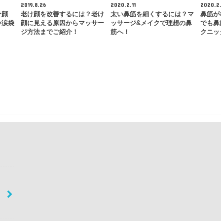
2019.8.26
2020.2.11
2020.2.
テ顔
老け顔を改善するには？老け
太い鼻筋を細くするには？マ
鼻筋が
い涙袋
顔に見える原因からマッサー
ッサージ&メイクで理想の鼻
でも鼻
ジ方法までご紹介！
筋へ！
クニッ