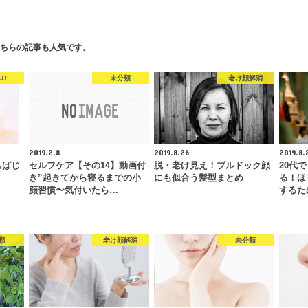
ちらの記事も人気です。
UT
未分類
老け顔解消
2019.2.8
2019.8.26
2019.8.
ちばじ
セルフケア【その14】動画付
脱・老け見え！ブルドック顔
20代
き”起きてから寝るまでの小
にも似合う髪型まとめ
る！ほ
顔習慣〜気付いたら…
するた
類
老け顔解消
未分類