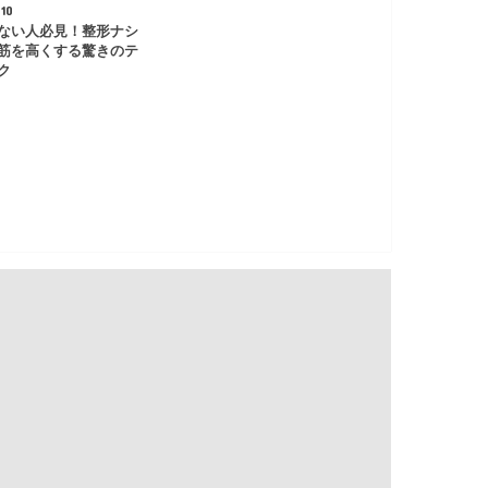
10
ない人必見！整形ナシ
筋を高くする驚きのテ
ク