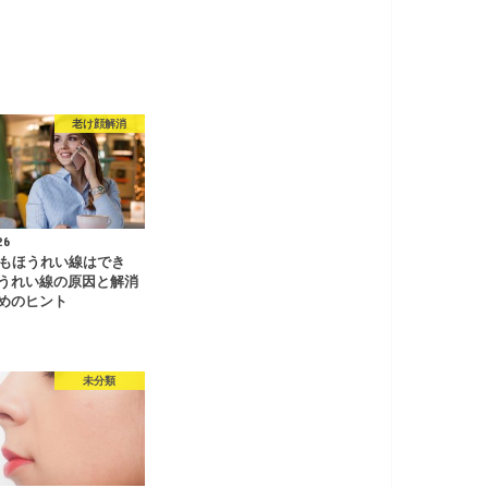
老け顔解消
26
でもほうれい線はでき
うれい線の原因と解消
めのヒント
未分類