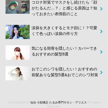
コロナ対策でマスクをし続けたら「顔
がたるんだ…？」と感じる原因は？知
っておきたい表情筋のこと
涙袋を大きくするとモテ顔に！？可愛
くて色っぽい涙袋の作り方
気になる頬骨を隠したい！カバーでき
るおすすめの髪型8選
おでこのシワを隠したい！おすすめの
前髪ありな髪型5選&おでこのシワ対策
©Copyright2026
仙台 小顔矯正 たるみ専門サロン・アリエス
.All Rights
Reserved.