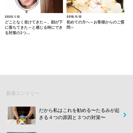
2020.1.12
2018.11.12
どことなく老けてきた～、顔が下
初めての方へ～お客様からのご質
に落ちてきた～と感じる時にでき
問～
る対策の1つ…
新着エントリー
だから私はこれを勧める〜たるみが起
きる４つの原因と３つの対策〜