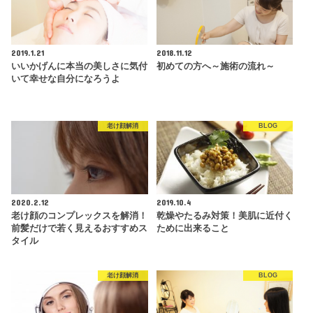
2019.1.21
2018.11.12
いいかげんに本当の美しさに気付
初めての方へ～施術の流れ～
いて幸せな自分になろうよ
老け顔解消
BLOG
2020.2.12
2019.10.4
老け顔のコンプレックスを解消！
乾燥やたるみ対策！美肌に近付く
前髪だけで若く見えるおすすめス
ために出来ること
タイル
老け顔解消
BLOG