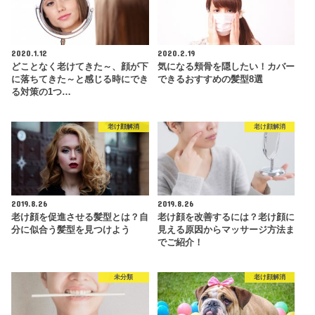
2020.1.12
2020.2.19
どことなく老けてきた～、顔が下
気になる頬骨を隠したい！カバー
に落ちてきた～と感じる時にでき
できるおすすめの髪型8選
る対策の1つ…
老け顔解消
老け顔解消
2019.8.26
2019.8.26
老け顔を促進させる髪型とは？自
老け顔を改善するには？老け顔に
分に似合う髪型を見つけよう
見える原因からマッサージ方法ま
でご紹介！
未分類
老け顔解消