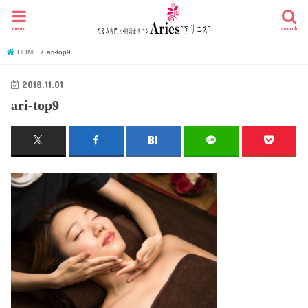
menu
search
HOME
ari-top9
2018.11.01
ari-top9