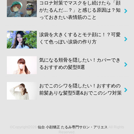
コロナ対策でマスクをし続けたら「顔
がたるんだ…？」と感じる原因は？知
っておきたい表情筋のこと
涙袋を大きくするとモテ顔に！？可愛
くて色っぽい涙袋の作り方
気になる頬骨を隠したい！カバーでき
るおすすめの髪型8選
おでこのシワを隠したい！おすすめの
前髪ありな髪型5選&おでこのシワ対策
©Copyright2026
仙台 小顔矯正 たるみ専門サロン・アリエス
.All Rights
Reserved.