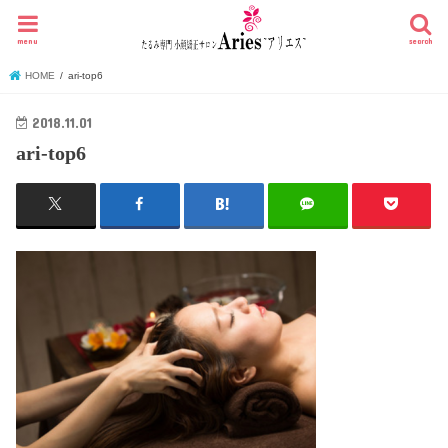
menu
search
HOME
ari-top6
2018.11.01
ari-top6