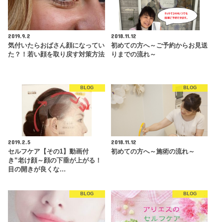
2019.9.2
2018.11.12
気付いたらおばさん顔になってい
初めての方へ～ご予約からお見送
た？！若い顔を取り戻す対策方法
りまでの流れ～
BLOG
BLOG
2019.2.5
2018.11.12
セルフケア【その1】動画付
初めての方へ～施術の流れ～
き”老け顔～顔の下垂が上がる！
目の開きが良くな…
BLOG
BLOG