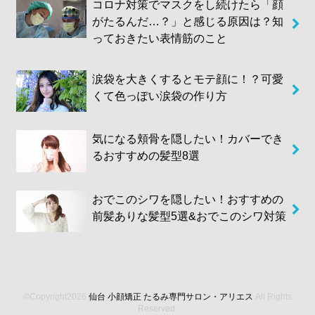
コロナ対策でマスクをし続けたら「顔
がたるんだ…？」と感じる原因は？知
っておきたい表情筋のこと
涙袋を大きくするとモテ顔に！？可愛
くて色っぽい涙袋の作り方
気になる頬骨を隠したい！カバーでき
るおすすめの髪型8選
おでこのシワを隠したい！おすすめの
前髪ありな髪型5選&おでこのシワ対策
©Copyright2026
仙台 小顔矯正 たるみ専門サロン・アリエス
.All Rights
Reserved.