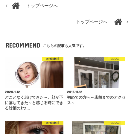
トップページへ
トップページへ
RECOMMEND
こちらの記事も人気です。
老け顔解消
BLOG
2020.1.12
2018.11.12
どことなく老けてきた～、顔が下
初めての方へ～店舗までのアクセ
に落ちてきた～と感じる時にでき
ス～
る対策の1つ…
老け顔解消
BLOG