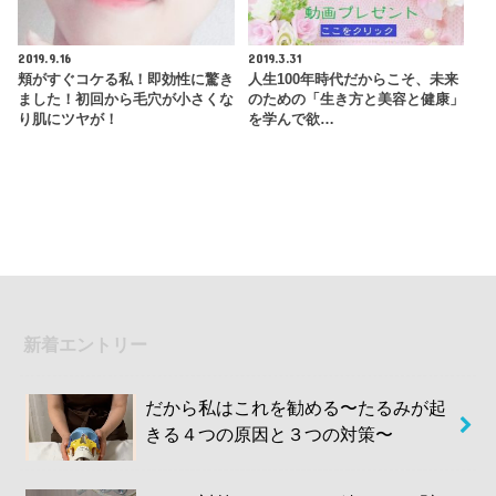
2019.9.16
2019.3.31
頬がすぐコケる私！即効性に驚き
人生100年時代だからこそ、未来
ました！初回から毛穴が小さくな
のための「生き方と美容と健康」
り肌にツヤが！
を学んで欲…
新着エントリー
だから私はこれを勧める〜たるみが起
きる４つの原因と３つの対策〜