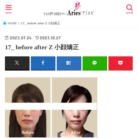
menu
search
HOME
17_ before after Z 小顔矯正
2023.07.24
2023.10.27
17_ before after Z 小顔矯正