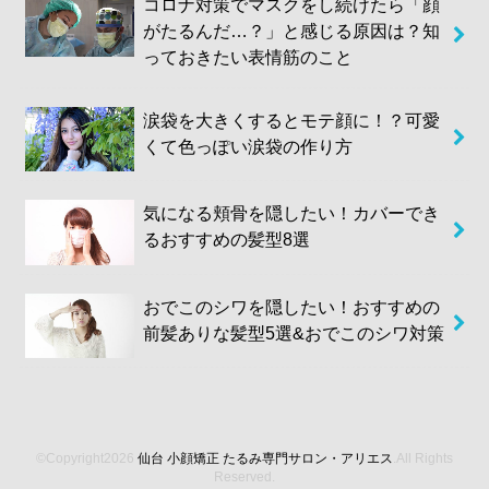
コロナ対策でマスクをし続けたら「顔
がたるんだ…？」と感じる原因は？知
っておきたい表情筋のこと
涙袋を大きくするとモテ顔に！？可愛
くて色っぽい涙袋の作り方
気になる頬骨を隠したい！カバーでき
るおすすめの髪型8選
おでこのシワを隠したい！おすすめの
前髪ありな髪型5選&おでこのシワ対策
©Copyright2026
仙台 小顔矯正 たるみ専門サロン・アリエス
.All Rights
Reserved.