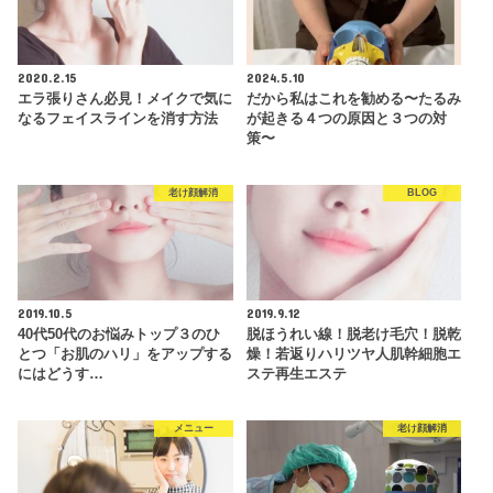
2020.2.15
2024.5.10
エラ張りさん必見！メイクで気に
だから私はこれを勧める〜たるみ
なるフェイスラインを消す方法
が起きる４つの原因と３つの対
策〜
老け顔解消
BLOG
2019.10.5
2019.9.12
40代50代のお悩みトップ３のひ
脱ほうれい線！脱老け毛穴！脱乾
とつ「お肌のハリ」をアップする
燥！若返りハリツヤ人肌幹細胞エ
にはどうす…
ステ再生エステ
メニュー
老け顔解消