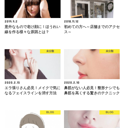
2019.9.2
2018.11.12
意外なもので老け顔に！ほうれい
初めての方へ～店舗までのアクセ
線を作る様々な原因とは？
ス～
未分類
未分類
2020.2.15
2020.2.10
エラ張りさん必見！メイクで気に
鼻筋がない人必見！整形ナシでも
なるフェイスラインを消す方法
鼻筋を高くする驚きのテクニック
BLOG
BLOG