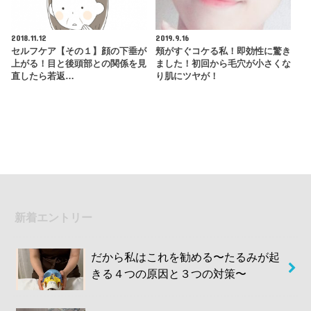
2018.11.12
2019.9.16
セルフケア【その１】顔の下垂が
頬がすぐコケる私！即効性に驚き
上がる！目と後頭部との関係を見
ました！初回から毛穴が小さくな
直したら若返…
り肌にツヤが！
新着エントリー
だから私はこれを勧める〜たるみが起
きる４つの原因と３つの対策〜