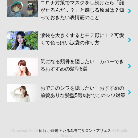
コロナ対策でマスクをし続けたら「顔
がたるんだ…？」と感じる原因は？知
っておきたい表情筋のこと
涙袋を大きくするとモテ顔に！？可愛
くて色っぽい涙袋の作り方
気になる頬骨を隠したい！カバーでき
るおすすめの髪型8選
おでこのシワを隠したい！おすすめの
前髪ありな髪型5選&おでこのシワ対策
©Copyright2026
仙台 小顔矯正 たるみ専門サロン・アリエス
.All Rights
Reserved.