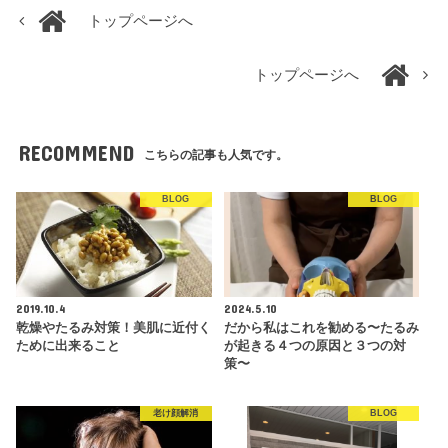
トップページへ
トップページへ
RECOMMEND
こちらの記事も人気です。
BLOG
BLOG
2019.10.4
2024.5.10
乾燥やたるみ対策！美肌に近付く
だから私はこれを勧める〜たるみ
ために出来ること
が起きる４つの原因と３つの対
策〜
老け顔解消
BLOG