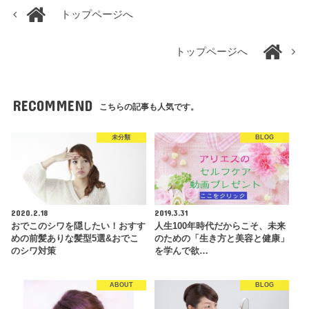
トップページへ
トップページへ
RECOMMEND
こちらの記事も人気です。
未分類
BLOG
2020.2.18
2019.3.31
おでこのシワを隠したい！おすす
人生100年時代だからこそ、未来
めの前髪ありな髪型5選&おでこ
のための「生き方と美容と健康」
のシワ対策
を学んで欲…
ABOUT
BLOG