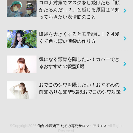
コロナ対策でマスクをし続けたら「顔
がたるんだ…？」と感じる原因は？知
っておきたい表情筋のこと
涙袋を大きくするとモテ顔に！？可愛
くて色っぽい涙袋の作り方
気になる頬骨を隠したい！カバーでき
るおすすめの髪型8選
おでこのシワを隠したい！おすすめの
前髪ありな髪型5選&おでこのシワ対策
©Copyright2026
仙台 小顔矯正 たるみ専門サロン・アリエス
.All Rights
Reserved.