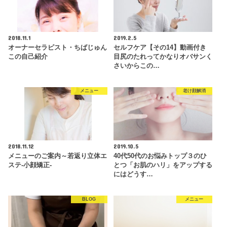
2018.11.1
2019.2.5
オーナーセラピスト・ちばじゅん
セルフケア【その14】動画付き
この自己紹介
目尻のたれってかなりオバサンく
さいからこの…
メニュー
老け顔解消
2018.11.12
2019.10.5
メニューのご案内～若返り立体エ
40代50代のお悩みトップ３のひ
ステ-小顔矯正-
とつ「お肌のハリ」をアップする
にはどうす…
BLOG
メニュー