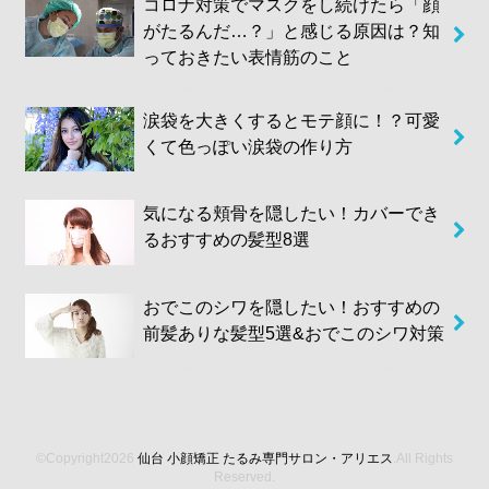
コロナ対策でマスクをし続けたら「顔
がたるんだ…？」と感じる原因は？知
っておきたい表情筋のこと
涙袋を大きくするとモテ顔に！？可愛
くて色っぽい涙袋の作り方
気になる頬骨を隠したい！カバーでき
るおすすめの髪型8選
おでこのシワを隠したい！おすすめの
前髪ありな髪型5選&おでこのシワ対策
©Copyright2026
仙台 小顔矯正 たるみ専門サロン・アリエス
.All Rights
Reserved.