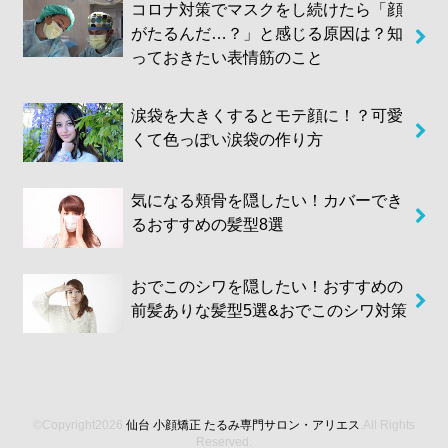
コロナ対策でマスクをし続けたら「顔
がたるんだ…？」と感じる原因は？知
っておきたい表情筋のこと
涙袋を大きくするとモテ顔に！？可愛
くて色っぽい涙袋の作り方
気になる頬骨を隠したい！カバーでき
るおすすめの髪型8選
おでこのシワを隠したい！おすすめの
前髪ありな髪型5選&おでこのシワ対策
©Copyright2026
仙台 小顔矯正 たるみ専門サロン・アリエス
.All Rights
Reserved.