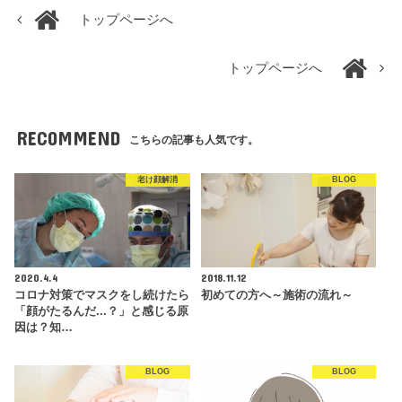
トップページへ
トップページへ
RECOMMEND
こちらの記事も人気です。
老け顔解消
BLOG
2020.4.4
2018.11.12
コロナ対策でマスクをし続けたら
初めての方へ～施術の流れ～
「顔がたるんだ...？」と感じる原
因は？知…
BLOG
BLOG