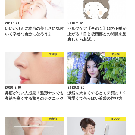
2019.1.21
2018.11.12
いいかげんに本当の美しさに気付
セルフケア【その１】顔の下垂が
いて幸せな自分になろうよ
上がる！目と後頭部との関係を見
直したら若返…
未分類
未分類
2020.2.10
2020.2.20
鼻筋がない人必見！整形ナシでも
涙袋を大きくするとモテ顔に！？
鼻筋を高くする驚きのテクニック
可愛くて色っぽい涙袋の作り方
未分類
BLOG