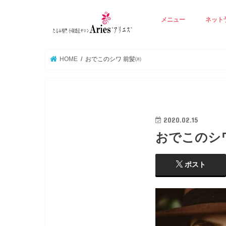
メニュー
ネット
アリエスの基本技術
Ａ ☆若見えりんかく矯
B ☆たるみ肌再生エイ
C ☆背中から整える若
D ☆たるみ毛穴潤い美
E ☆オプション 立体
☆
HOME
おでこのシワ 前髪㈪
2020.02.15
おでこのシ
ポスト