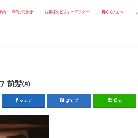
予約・LINEお問合せ
お客様のビフォーアフター
初めての方へ
正ケア☆
ジングケア☆
見え＆小顔ケア
白ケア☆
小顔エステ☆
施術の流れ
スタッフ紹介
プロフィール
ワ 前髪㈪
シェア
はてブ
送る