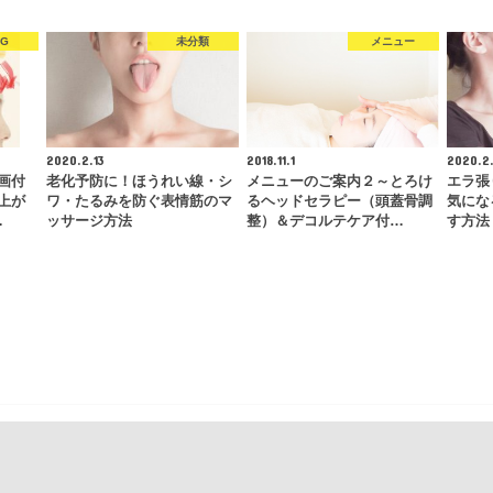
OG
未分類
メニュー
2020.2.13
2018.11.1
2020.2.
画付
老化予防に！ほうれい線・シ
メニューのご案内２～とろけ
エラ張
上が
ワ・たるみを防ぐ表情筋のマ
るヘッドセラピー（頭蓋骨調
気にな
…
ッサージ方法
整）＆デコルテケア付…
す方法