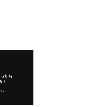
入ったら
う！
ます。