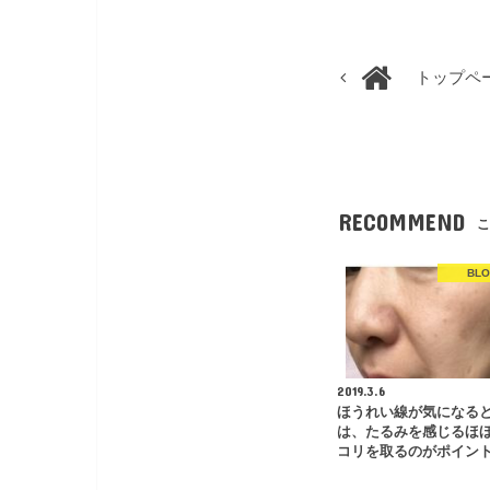
トップペ
RECOMMEND
こ
BL
2019.3.6
ほうれい線が気になる
は、たるみを感じるほ
コリを取るのがポイン