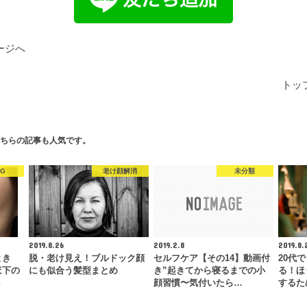
ージへ
トッ
ちらの記事も人気です。
OG
老け顔解消
未分類
2019.8.26
2019.2.8
2019.8.
とき
脱・老け見え！ブルドック顔
セルフケア【その14】動画付
20代
ほ下の
にも似合う髪型まとめ
き”起きてから寝るまでの小
る！ほ
ト
顔習慣〜気付いたら…
するた