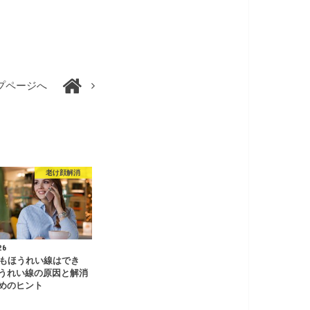
プページへ
老け顔解消
26
でもほうれい線はでき
うれい線の原因と解消
めのヒント