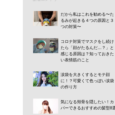
だから私はこれを勧める〜た
るみが起きる４つの原因と３
つの対策〜
コロナ対策でマスクをし続け
たら「顔がたるんだ…？」と
感じる原因は？知っておきた
い表情筋のこと
涙袋を大きくするとモテ顔
に！？可愛くて色っぽい涙袋
の作り方
気になる頬骨を隠したい！カ
バーできるおすすめの髪型8