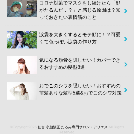
コロナ対策でマスクをし続けたら「顔
がたるんだ…？」と感じる原因は？知
っておきたい表情筋のこと
涙袋を大きくするとモテ顔に！？可愛
くて色っぽい涙袋の作り方
気になる頬骨を隠したい！カバーでき
るおすすめの髪型8選
おでこのシワを隠したい！おすすめの
前髪ありな髪型5選&おでこのシワ対策
©Copyright2026
仙台 小顔矯正 たるみ専門サロン・アリエス
.All Rights
Reserved.