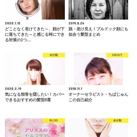
2020.1.12
2019.8.26
どことなく老けてきた～、顔が下
脱・老け見え！ブルドック顔にも
に落ちてきた～と感じる時にでき
似合う髪型まとめ
る対策の1つ…
未分類
ABOUT
2020.2.19
2018.11.1
気になる頬骨を隠したい！カバー
オーナーセラピスト・ちばじゅん
できるおすすめの髪型8選
この自己紹介
BLOG
未分類