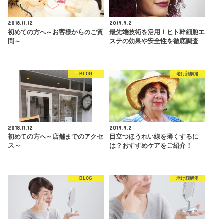
2018.11.12
2019.9.2
初めての方へ～お客様からのご質
最先端技術を活用！ヒト幹細胞エ
問～
ステの効果や安全性を徹底調査
BLOG
老け顔解消
2018.11.12
2019.9.2
初めての方へ～店舗までのアクセ
目立つほうれい線を薄くするに
ス～
は？おすすめケアをご紹介！
BLOG
老け顔解消