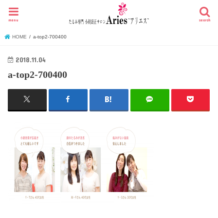
menu
search
HOME
a-top2-700400
2018.11.04
a-top2-700400