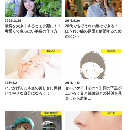
2020.2.20
2019.8.26
涙袋を大きくするとモテ顔に！？
20代でもほうれい線はできる！
可愛くて色っぽい涙袋の作り方
ほうれい線の原因と解消するため
のヒント
BLOG
BLOG
2019.1.21
2018.11.12
いいかげんに本当の美しさに気付
セルフケア【その１】顔の下垂が
いて幸せな自分になろうよ
上がる！目と後頭部との関係を見
直したら若返…
老け顔解消
未分類