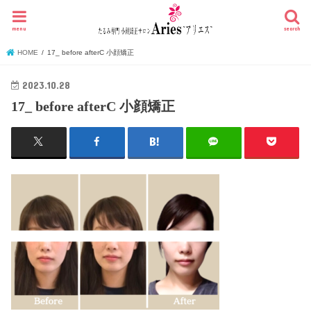
menu
search
HOME
17_ before afterC 小顔矯正
2023.10.28
17_ before afterC 小顔矯正