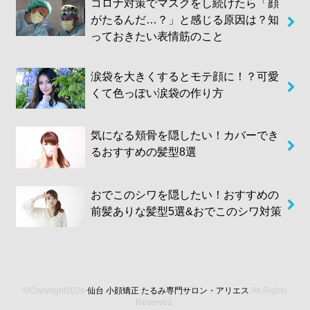
コロナ対策でマスクをし続けたら「顔
がたるんだ…？」と感じる原因は？知
っておきたい表情筋のこと
涙袋を大きくするとモテ顔に！？可愛
くて色っぽい涙袋の作り方
気になる頬骨を隠したい！カバーでき
るおすすめの髪型8選
おでこのシワを隠したい！おすすめの
前髪ありな髪型5選&おでこのシワ対策
©Copyright2026
仙台 小顔矯正 たるみ専門サロン・アリエス
.All Rights
Reserved.