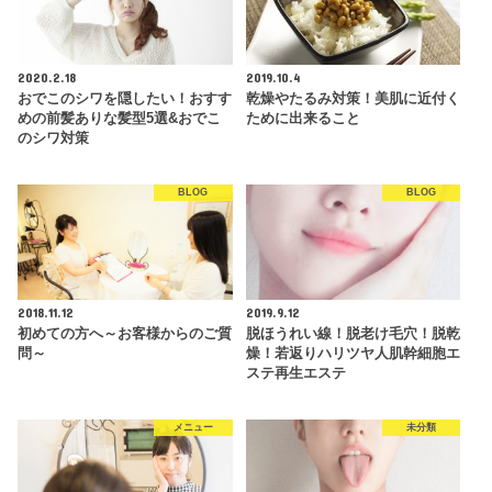
2020.2.18
2019.10.4
おでこのシワを隠したい！おすす
乾燥やたるみ対策！美肌に近付く
めの前髪ありな髪型5選&おでこ
ために出来ること
のシワ対策
BLOG
BLOG
2018.11.12
2019.9.12
初めての方へ～お客様からのご質
脱ほうれい線！脱老け毛穴！脱乾
問～
燥！若返りハリツヤ人肌幹細胞エ
ステ再生エステ
メニュー
未分類