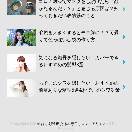
コロナ対策でマスクをし続けたら「顔
がたるんだ…？」と感じる原因は？知
っておきたい表情筋のこと
涙袋を大きくするとモテ顔に！？可愛
くて色っぽい涙袋の作り方
気になる頬骨を隠したい！カバーでき
るおすすめの髪型8選
おでこのシワを隠したい！おすすめの
前髪ありな髪型5選&おでこのシワ対策
©Copyright2026
仙台 小顔矯正 たるみ専門サロン・アリエス
.All Rights
Reserved.