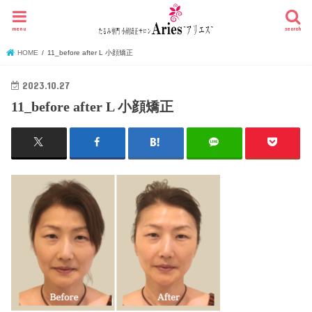
menu
search
HOME
11_before after L 小顔矯正
2023.10.27
11_before after L 小顔矯正