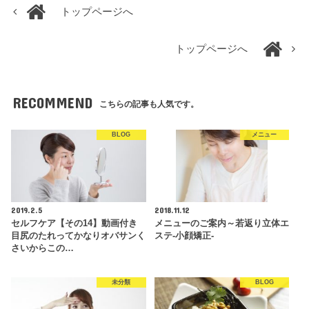
トップページへ
トップページへ
RECOMMEND
こちらの記事も人気です。
BLOG
メニュー
2019.2.5
2018.11.12
セルフケア【その14】動画付き
メニューのご案内～若返り立体エ
目尻のたれってかなりオバサンく
ステ-小顔矯正-
さいからこの…
未分類
BLOG