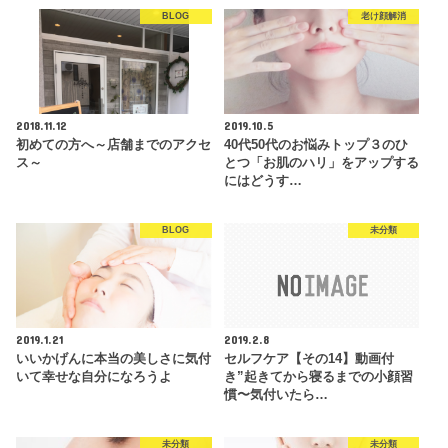
BLOG
老け顔解消
2018.11.12
2019.10.5
初めての方へ～店舗までのアクセ
40代50代のお悩みトップ３のひ
ス～
とつ「お肌のハリ」をアップする
にはどうす…
BLOG
未分類
2019.1.21
2019.2.8
いいかげんに本当の美しさに気付
セルフケア【その14】動画付
いて幸せな自分になろうよ
き”起きてから寝るまでの小顔習
慣〜気付いたら…
未分類
未分類