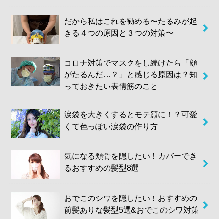
だから私はこれを勧める〜たるみが起
きる４つの原因と３つの対策〜
コロナ対策でマスクをし続けたら「顔
がたるんだ…？」と感じる原因は？知
っておきたい表情筋のこと
涙袋を大きくするとモテ顔に！？可愛
くて色っぽい涙袋の作り方
気になる頬骨を隠したい！カバーでき
るおすすめの髪型8選
おでこのシワを隠したい！おすすめの
前髪ありな髪型5選&おでこのシワ対策