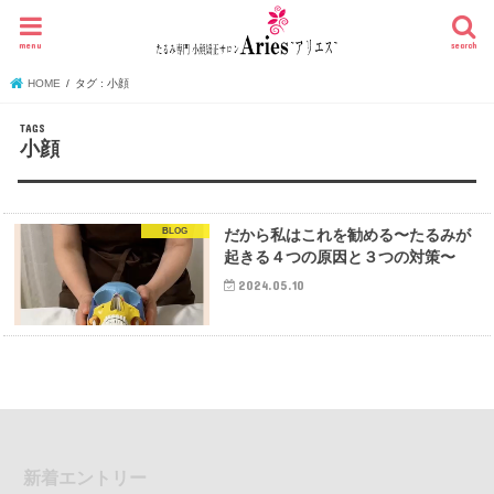
menu
search
HOME
タグ : 小顔
小顔
BLOG
だから私はこれを勧める〜たるみが
起きる４つの原因と３つの対策〜
2024.05.10
新着エントリー